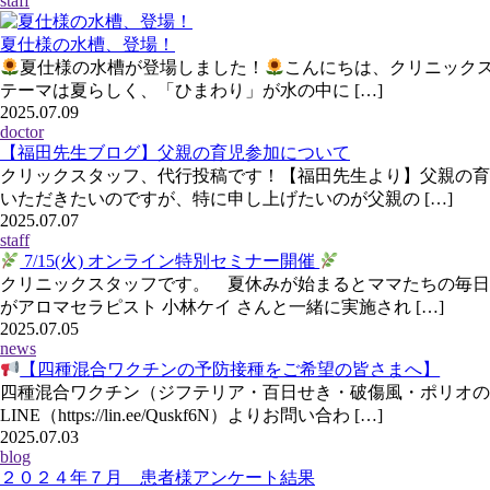
staff
夏仕様の水槽、登場！
夏仕様の水槽が登場しました！
こんにちは、クリニックス
テーマは夏らしく、「ひまわり」が水の中に […]
2025.07.09
doctor
【福田先生ブログ】父親の育児参加について
クリックスタッフ、代行投稿です！【福田先生より】父親の育
いただきたいのですが、特に申し上げたいのが父親の […]
2025.07.07
staff
7/15(火) オンライン特別セミナー開催
クリニックスタッフです。 夏休みが始まるとママたちの毎日
がアロマセラピスト 小林ケイ さんと一緒に実施され […]
2025.07.05
news
【四種混合ワクチンの予防接種をご希望の皆さまへ】
四種混合ワクチン（ジフテリア・百日せき・破傷風・ポリオの4
LINE（https://lin.ee/Quskf6N）よりお問い合わ […]
2025.07.03
blog
２０２４年７月 患者様アンケート結果