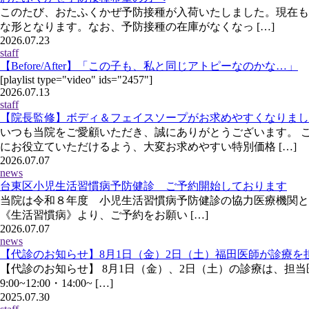
このたび、おたふくかぜ予防接種が入荷いたしました。現在も発
な形となります。なお、予防接種の在庫がなくなっ […]
2026.07.23
staff
【Before/After】「この子も、私と同じアトピーなのかな…」
[playlist type="video" ids="2457"]
2026.07.13
staff
【院長監修】ボディ＆フェイスソープがお求めやすくなりまし
いつも当院をご愛顧いただき、誠にありがとうございます。 
にお役立ていただけるよう、大変お求めやすい特別価格 […]
2026.07.07
news
台東区小児生活習慣病予防健診 ご予約開始しております
当院は令和８年度 小児生活習慣病予防健診の協力医療機関となって
《生活習慣病》より、ご予約をお願い […]
2026.07.07
news
【代診のお知らせ】8月1日（金）2日（土）福田医師が診療を
【代診のお知らせ】 8月1日（金）、2日（土）の診療は、担
9:00~12:00・14:00~ […]
2025.07.30