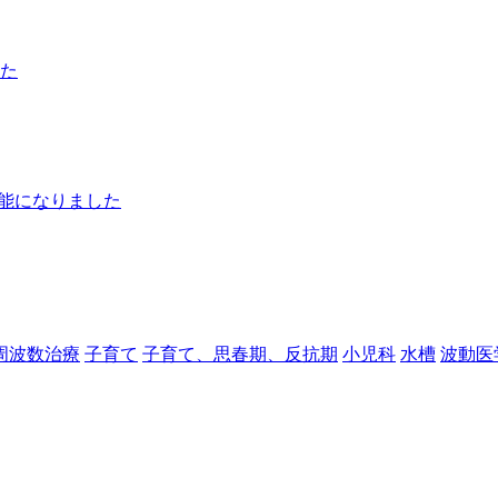
た
可能になりました
周波数治療
子育て
子育て、思春期、反抗期
小児科
水槽
波動医