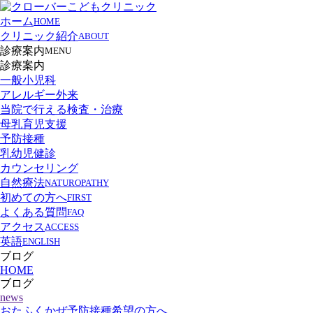
ホーム
HOME
クリニック紹介
ABOUT
診療案内
MENU
診療案内
一般小児科
アレルギー外来
当院で行える検査・治療
母乳育児支援
予防接種
乳幼児健診
カウンセリング
自然療法
NATUROPATHY
初めての方へ
FIRST
よくある質問
FAQ
アクセス
ACCESS
英語
ENGLISH
ブログ
HOME
ブログ
news
おたふくかぜ予防接種希望の方へ