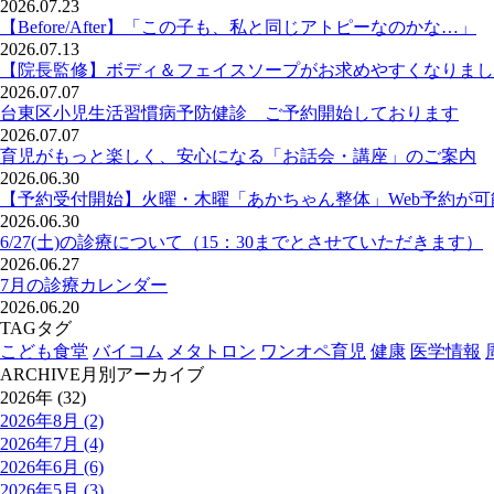
2026.07.23
【Before/After】「この子も、私と同じアトピーなのかな…」
2026.07.13
【院長監修】ボディ＆フェイスソープがお求めやすくなりまし
2026.07.07
台東区小児生活習慣病予防健診 ご予約開始しております
2026.07.07
育児がもっと楽しく、安心になる「お話会・講座」のご案内
2026.06.30
【予約受付開始】火曜・木曜「あかちゃん整体」Web予約が
2026.06.30
6/27(土)の診療について（15：30までとさせていただきます）
2026.06.27
7月の診療カレンダー
2026.06.20
TAG
タグ
こども食堂
バイコム
メタトロン
ワンオペ育児
健康
医学情報
ARCHIVE
月別アーカイブ
2026年 (32)
2026年8月 (2)
2026年7月 (4)
2026年6月 (6)
2026年5月 (3)