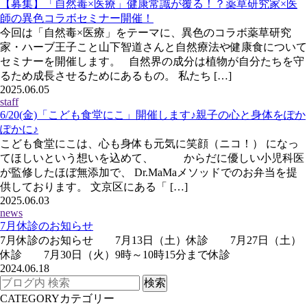
【募集】「自然毒×医療」健康常識が覆る！？薬草研究家×医
師の異色コラボセミナー開催！
今回は「自然毒×医療」をテーマに、異色のコラボ薬草研究
家・ハーブ王子こと山下智道さんと自然療法や健康食について
セミナーを開催します。 自然界の成分は植物が自分たちを守
るため成長させるためにあるもの。 私たち […]
2025.06.05
staff
6/20(金)「こども食堂にこ」開催します♪親子の心と身体をぽか
ぽかに♪
こども食堂にこは、心も身体も元気に笑顔（ニコ！） になっ
てほしいという想いを込めて、 からだに優しい小児科医
が監修したほぼ無添加で、 Dr.MaMaメソッドでのお弁当を提
供しております。 文京区にある「 […]
2025.06.03
news
7月休診のお知らせ
7月休診のお知らせ 7月13日（土）休診 7月27日（土）
休診 7月30日（火）9時～10時15分まで休診
2024.06.18
CATEGORY
カテゴリー