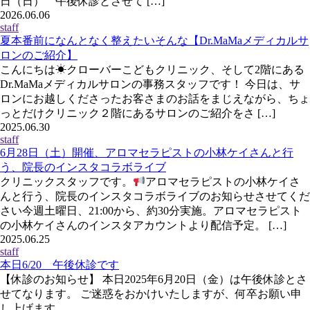
日（日） 午後休診とさせて […]
2026.06.06
staff
夏本番前になんとなく整えたいそんな【Dr.MaMaメディカルサ
ロンのご紹介】
こんにちは☀クローバーこどもクリニック、そして2階にある
Dr.MaMaメディカルサロンの事務スタッフです！ 今日は、サ
ロンにお越しくださったお客さまのお話をまじえながら、ちょ
っとだけクリニック２階にあるサロンのご紹介をさ […]
2025.06.30
staff
6月28日（土）開催、アロマセラピストの小林ケイさんと行
う、院長のインスタコラボライブ
クリニックスタッフです。
アロマセラピストの小林ケイさ
んと行う、院長のインスタコラボライブのお知らせさせてくだ
さい今週土曜日、21:00から、約30分実施。アロマセラピスト
の小林ケイさんのインスタアカウントより配信予定。 […]
2025.06.25
staff
本日6/20 午後休診です
【休診のお知らせ】 本日2025年6月20日（金）は午後休診とさ
せてなります。 ご迷惑をおかけいたしますが、何卒お願い申
し上げます。