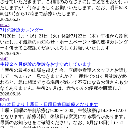
させていただきます。ご利用のみなさまにはご迷惑をおかけい
たしますが、何卒よろしくお願いいたします。なお、明日6/28
㈰は9時から17時まで診療いたします。
2026.06.27
news
7月の診療カレンダー
7月20日（月・祝）21日（火）休診7月23日（木）午後から診療
いたします最新のお知らせ・ホームページ下部の連携カレンダ
ーも併せてご確認くださいよろしくお願いいたします
2026.06.20
staff
生後２ヶ月健診の受診をおすすめしています
「産後の最初の山場を越えた今、医師や看護スタッフとお話し
して、ちょっと一息つきませんか？」 産科での1ヶ月健診が終
わると、急に相談できる場所が減って不安になるお母さんも少
なくありません。生後2ヶ月は、赤ちゃんの便秘や肌荒 […]
2026.06.16
news
6/6 本日より土曜日・日曜日終日診療となります
土曜・日曜の午前診療は9:00〜13:00、午後診療は14:30〜17:00
となります。診療時間、休診日は変更になる場合があります。
最新のお知らせをご確認ください。なお、6月は13日(土)・21