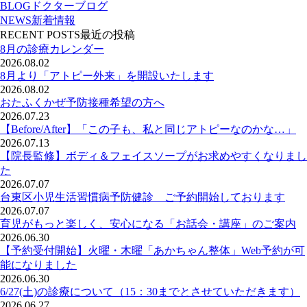
BLOG
ドクターブログ
NEWS
新着情報
RECENT POSTS
最近の投稿
8月の診療カレンダー
2026.08.02
8月より「アトピー外来」を開設いたします
2026.08.02
おたふくかぜ予防接種希望の方へ
2026.07.23
【Before/After】「この子も、私と同じアトピーなのかな…」
2026.07.13
【院長監修】ボディ＆フェイスソープがお求めやすくなりまし
た
2026.07.07
台東区小児生活習慣病予防健診 ご予約開始しております
2026.07.07
育児がもっと楽しく、安心になる「お話会・講座」のご案内
2026.06.30
【予約受付開始】火曜・木曜「あかちゃん整体」Web予約が可
能になりました
2026.06.30
6/27(土)の診療について（15：30までとさせていただきます）
2026.06.27