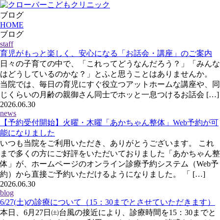
ブログ
HOME
ブログ
staff
育児がもっと楽しく、安心になる「お話会・講座」のご案内
日々の子育ての中で、「これってどうなんだろう？」「みんな
はどうしているのかな？」とふと思うことはありませんか。
当院では、毎日の育児にすぐ役立つアットホームな講座や、同
じくらいの月齢の親御さん同士でホッと一息つけるお話会 […]
2026.06.30
news
【予約受付開始】火曜・木曜「あかちゃん整体」Web予約が可
能になりました
いつも当院をご利用いただき、ありがとうございます。 これ
まで多くの方にご好評をいただいておりました「あかちゃん整
体」が、ホームページのオンライン診療予約システム（Web予
約）から直接ご予約いただけるようになりました。 「 […]
2026.06.30
blog
6/27(土)の診療について（15：30までとさせていただきます）
本日、6月27日㈯台風の接近により、診療時間を15：30までと