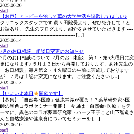
2025.06.20
staff
【お声】アトピーを治して華の大学生活を謳歌してほしい♪
クリニックスタッフです 眞々田院長より、ぜひ紹介して！と
お話あり、 先生のブログより、紹介をさせていただきます ----
-------------------------------------------------- […]
2025.06.14
staff
7月のお口相談 相談日変更のお知らせ
7月のお口相談について 7月のお口相談、第１・第5火曜日に変
更になります♪ ５月１３日から再開しております、あゆ先生の
「お口相談」毎月第２・４火曜日の午前に実施しております
が、７月は上記に変更になります。ご注意ください […]
2025.06.13
staff
【いよいよ本日
開催です】
【募集】「自然毒×医療」健康常識が覆る！？薬草研究家×医
師の異色コラボセミナー開催！ 今回は「自然毒×医療」をテ
ーマに、異色のコラボ薬草研究家・ハーブ王子こと山下智道さ
んと自然療法や健康食についてセミナーを […]
2025.06.10
staff