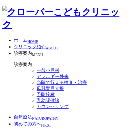
ホーム
HOME
クリニック紹介
ABOUT
診療案内
MENU
診療案内
一般小児科
アレルギー外来
当院で行える検査・治療
母乳育児支援
予防接種
乳幼児健診
カウンセリング
自然療法
NATUROPATHY
初めての方へ
FIRST