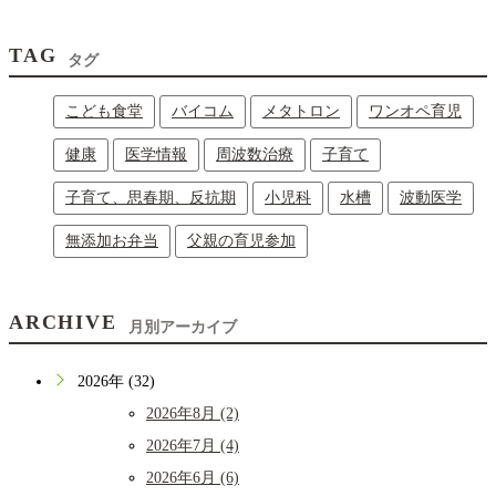
TAG
タグ
こども食堂
バイコム
メタトロン
ワンオペ育児
健康
医学情報
周波数治療
子育て
子育て、思春期、反抗期
小児科
水槽
波動医学
無添加お弁当
父親の育児参加
ARCHIVE
月別アーカイブ
2026年 (32)
2026年8月 (2)
2026年7月 (4)
2026年6月 (6)