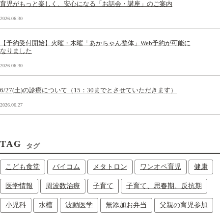
育児がもっと楽しく、安心になる「お話会・講座」のご案内
2026.06.30
【予約受付開始】火曜・木曜「あかちゃん整体」Web予約が可能に
なりました
2026.06.30
6/27(土)の診療について（15：30までとさせていただきます）
2026.06.27
TAG
タグ
こども食堂
バイコム
メタトロン
ワンオペ育児
健康
医学情報
周波数治療
子育て
子育て、思春期、反抗期
小児科
水槽
波動医学
無添加お弁当
父親の育児参加