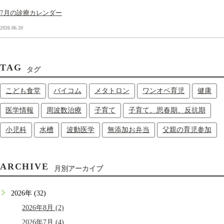
7月の診療カレンダー
2026.06.20
TAG
タグ
こども食堂
バイコム
メタトロン
ワンオペ育児
健康
医学情報
周波数治療
子育て
子育て、思春期、反抗期
小児科
水槽
波動医学
無添加お弁当
父親の育児参加
ARCHIVE
月別アーカイブ
2026年 (32)
2026年8月 (2)
2026年7月 (4)