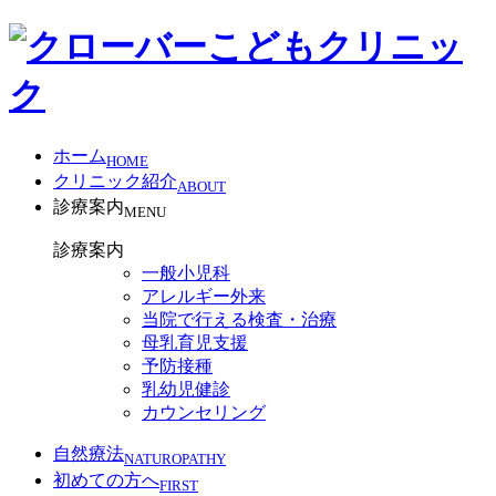
ホーム
HOME
クリニック紹介
ABOUT
診療案内
MENU
診療案内
一般小児科
アレルギー外来
当院で行える検査・治療
母乳育児支援
予防接種
乳幼児健診
カウンセリング
自然療法
NATUROPATHY
初めての方へ
FIRST