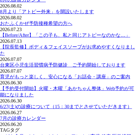
2026.08.02
8月より「アトピー外来」を開設いたします
2026.08.02
おたふくかぜ予防接種希望の方へ
2026.07.23
【Before/After】「この子も、私と同じアトピーなのかな…」
2026.07.13
【院長監修】ボディ＆フェイスソープがお求めやすくなりまし
た
2026.07.07
台東区小児生活習慣病予防健診 ご予約開始しております
2026.07.07
育児がもっと楽しく、安心になる「お話会・講座」のご案内
2026.06.30
【予約受付開始】火曜・木曜「あかちゃん整体」Web予約が可
能になりました
2026.06.30
6/27(土)の診療について（15：30までとさせていただきます）
2026.06.27
7月の診療カレンダー
2026.06.20
TAG
タグ