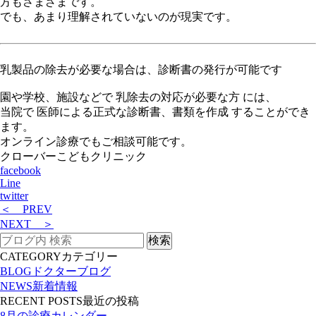
方もさまざまです。
でも、あまり理解されていないのが現実です。
乳製品の除去が必要な場合は、診断書の発行が可能です
園や学校、施設などで
乳除去の対応が必要な方
には、
当院で
医師による正式な診断書、書類を作成
することができ
ます。
オンライン診療でもご相談可能です。
クローバーこどもクリニック
facebook
Line
twitter
＜ PREV
NEXT ＞
CATEGORY
カテゴリー
BLOG
ドクターブログ
NEWS
新着情報
RECENT POSTS
最近の投稿
8月の診療カレンダー