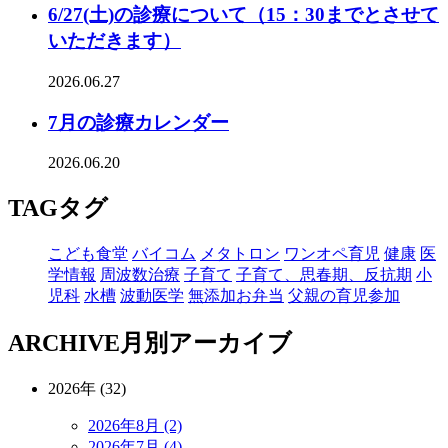
6/27(土)の診療について（15：30までとさせて
いただきます）
2026.06.27
7月の診療カレンダー
2026.06.20
TAG
タグ
こども食堂
バイコム
メタトロン
ワンオペ育児
健康
医
学情報
周波数治療
子育て
子育て、思春期、反抗期
小
児科
水槽
波動医学
無添加お弁当
父親の育児参加
ARCHIVE
月別アーカイブ
2026年 (32)
2026年8月 (2)
2026年7月 (4)