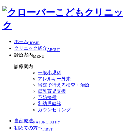
ホーム
HOME
クリニック紹介
ABOUT
診療案内
MENU
診療案内
一般小児科
アレルギー外来
当院で行える検査・治療
母乳育児支援
予防接種
乳幼児健診
カウンセリング
自然療法
NATUROPATHY
初めての方へ
FIRST