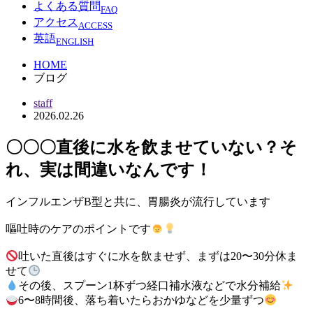
よくある質問
FAQ
アクセス
ACCESS
英語
ENGLISH
HOME
ブログ
staff
2026.02.26
〇〇〇直後に水を飲ませていない？そ
れ、実は間違いなんです！
インフルエンザB型と共に、胃腸炎が流行しています
嘔吐時のケアのポイントです
吐いた直後はすぐに水を飲ませず、まずは20〜30分休ま
せて
その後、スプーン1杯ずつ経口補水液などで水分補給
6〜8時間後、落ち着いたらおかゆなどを少量ずつ