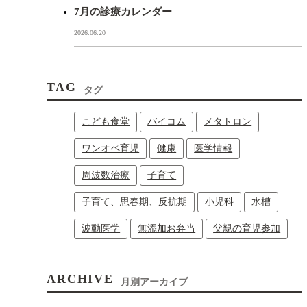
7月の診療カレンダー
2026.06.20
TAG
タグ
こども食堂
バイコム
メタトロン
ワンオペ育児
健康
医学情報
周波数治療
子育て
子育て、思春期、反抗期
小児科
水槽
波動医学
無添加お弁当
父親の育児参加
ARCHIVE
月別アーカイブ