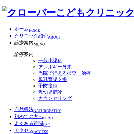
ホーム
HOME
クリニック紹介
ABOUT
診療案内
MENU
診療案内
一般小児科
アレルギー外来
当院で行える検査・治療
母乳育児支援
予防接種
乳幼児健診
カウンセリング
自然療法
NATUROPATHY
初めての方へ
FIRST
よくある質問
FAQ
アクセス
ACCESS