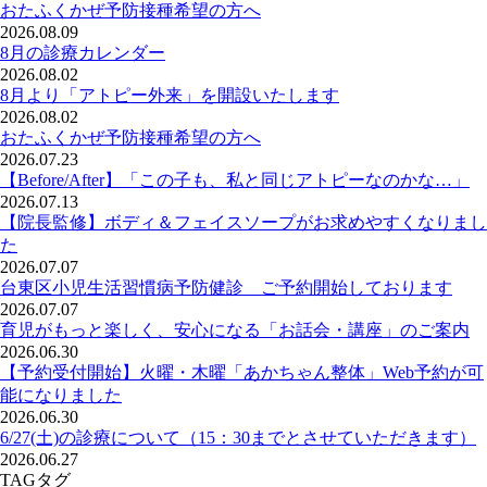
おたふくかぜ予防接種希望の方へ
2026.08.09
8月の診療カレンダー
2026.08.02
8月より「アトピー外来」を開設いたします
2026.08.02
おたふくかぜ予防接種希望の方へ
2026.07.23
【Before/After】「この子も、私と同じアトピーなのかな…」
2026.07.13
【院長監修】ボディ＆フェイスソープがお求めやすくなりまし
た
2026.07.07
台東区小児生活習慣病予防健診 ご予約開始しております
2026.07.07
育児がもっと楽しく、安心になる「お話会・講座」のご案内
2026.06.30
【予約受付開始】火曜・木曜「あかちゃん整体」Web予約が可
能になりました
2026.06.30
6/27(土)の診療について（15：30までとさせていただきます）
2026.06.27
TAG
タグ