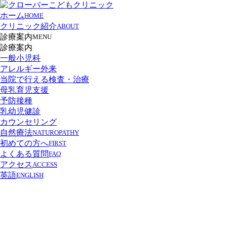
ホーム
HOME
クリニック紹介
ABOUT
診療案内
MENU
診療案内
一般小児科
アレルギー外来
当院で行える検査・治療
母乳育児支援
予防接種
乳幼児健診
カウンセリング
自然療法
NATUROPATHY
初めての方へ
FIRST
よくある質問
FAQ
アクセス
ACCESS
英語
ENGLISH
ブログ