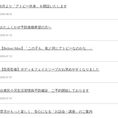
8月より「アトピー外来」を開設いたします
2026.08.02
おたふくかぜ予防接種希望の方へ
2026.07.23
【Before/After】「この子も、私と同じアトピーなのかな…」
2026.07.13
【院長監修】ボディ＆フェイスソープがお求めやすくなりました
2026.07.07
台東区小児生活習慣病予防健診 ご予約開始しております
2026.07.07
育児がもっと楽しく、安心になる「お話会・講座」のご案内