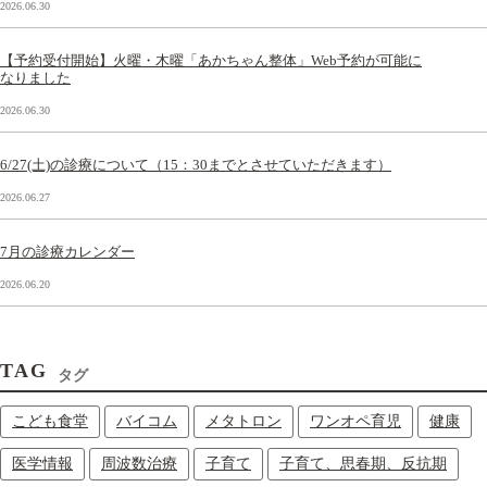
2026.06.30
【予約受付開始】火曜・木曜「あかちゃん整体」Web予約が可能に
なりました
2026.06.30
6/27(土)の診療について（15：30までとさせていただきます）
2026.06.27
7月の診療カレンダー
2026.06.20
TAG
タグ
こども食堂
バイコム
メタトロン
ワンオペ育児
健康
医学情報
周波数治療
子育て
子育て、思春期、反抗期