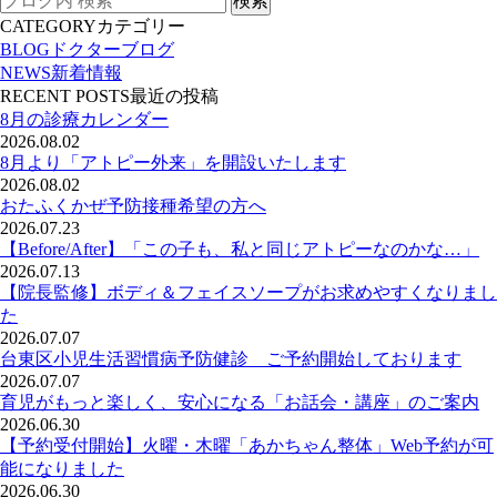
CATEGORY
カテゴリー
BLOG
ドクターブログ
NEWS
新着情報
RECENT POSTS
最近の投稿
8月の診療カレンダー
2026.08.02
8月より「アトピー外来」を開設いたします
2026.08.02
おたふくかぜ予防接種希望の方へ
2026.07.23
【Before/After】「この子も、私と同じアトピーなのかな…」
2026.07.13
【院長監修】ボディ＆フェイスソープがお求めやすくなりまし
た
2026.07.07
台東区小児生活習慣病予防健診 ご予約開始しております
2026.07.07
育児がもっと楽しく、安心になる「お話会・講座」のご案内
2026.06.30
【予約受付開始】火曜・木曜「あかちゃん整体」Web予約が可
能になりました
2026.06.30