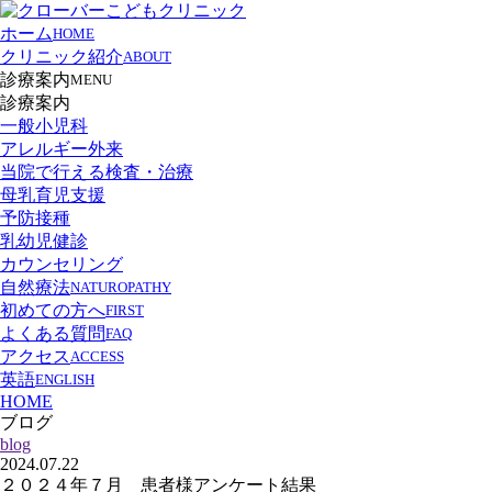
ホーム
HOME
クリニック紹介
ABOUT
診療案内
MENU
診療案内
一般小児科
アレルギー外来
当院で行える検査・治療
母乳育児支援
予防接種
乳幼児健診
カウンセリング
自然療法
NATUROPATHY
初めての方へ
FIRST
よくある質問
FAQ
アクセス
ACCESS
英語
ENGLISH
HOME
ブログ
blog
2024.07.22
２０２４年７月 患者様アンケート結果