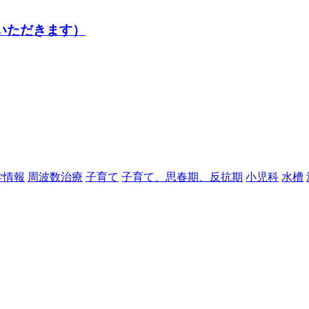
ていただきます）
学情報
周波数治療
子育て
子育て、思春期、反抗期
小児科
水槽