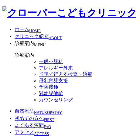
ホーム
HOME
クリニック紹介
ABOUT
診療案内
MENU
診療案内
一般小児科
アレルギー外来
当院で行える検査・治療
母乳育児支援
予防接種
乳幼児健診
カウンセリング
自然療法
NATUROPATHY
初めての方へ
FIRST
よくある質問
FAQ
アクセス
ACCESS