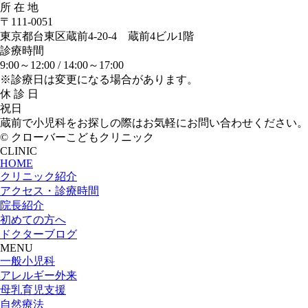
所 在 地
〒111-0051
東京都台東区蔵前4-20-4 蔵前4ビル1階
診療時間
9:00～12:00 /
14:00～17:00
※診療日は変更になる場合があります。
休 診 日
祝日
蔵前で小児科をお探しの際はお気軽にお問い合わせください。
© クローバーこどもクリニック
CLINIC
HOME
クリニック紹介
アクセス・診療時間
院長紹介
初めての方へ
ドクターブログ
MENU
一般小児科
アレルギー外来
母乳育児支援
自然療法