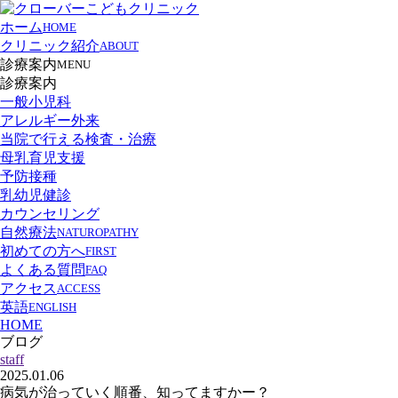
ホーム
HOME
クリニック紹介
ABOUT
診療案内
MENU
診療案内
一般小児科
アレルギー外来
当院で行える検査・治療
母乳育児支援
予防接種
乳幼児健診
カウンセリング
自然療法
NATUROPATHY
初めての方へ
FIRST
よくある質問
FAQ
アクセス
ACCESS
英語
ENGLISH
HOME
ブログ
staff
2025.01.06
病気が治っていく順番、知ってますかー？