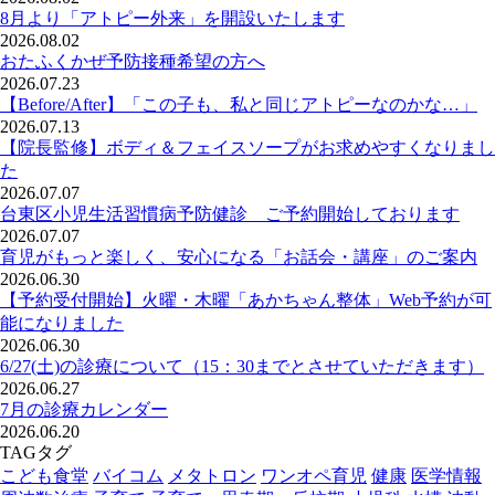
8月より「アトピー外来」を開設いたします
2026.08.02
おたふくかぜ予防接種希望の方へ
2026.07.23
【Before/After】「この子も、私と同じアトピーなのかな…」
2026.07.13
【院長監修】ボディ＆フェイスソープがお求めやすくなりまし
た
2026.07.07
台東区小児生活習慣病予防健診 ご予約開始しております
2026.07.07
育児がもっと楽しく、安心になる「お話会・講座」のご案内
2026.06.30
【予約受付開始】火曜・木曜「あかちゃん整体」Web予約が可
能になりました
2026.06.30
6/27(土)の診療について（15：30までとさせていただきます）
2026.06.27
7月の診療カレンダー
2026.06.20
TAG
タグ
こども食堂
バイコム
メタトロン
ワンオペ育児
健康
医学情報