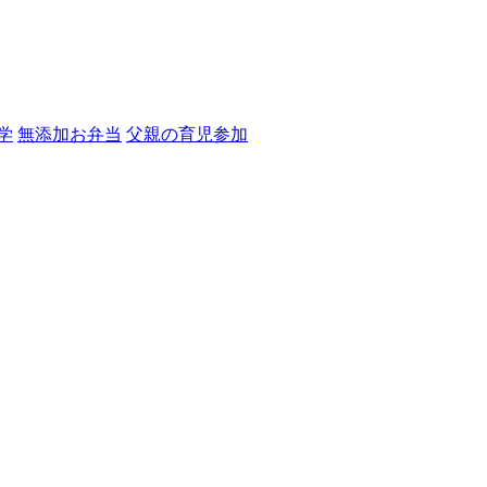
学
無添加お弁当
父親の育児参加