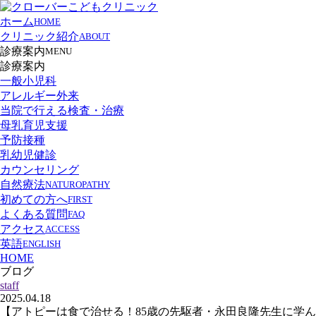
ホーム
HOME
クリニック紹介
ABOUT
診療案内
MENU
診療案内
一般小児科
アレルギー外来
当院で行える検査・治療
母乳育児支援
予防接種
乳幼児健診
カウンセリング
自然療法
NATUROPATHY
初めての方へ
FIRST
よくある質問
FAQ
アクセス
ACCESS
英語
ENGLISH
HOME
ブログ
staff
2025.04.18
【アトピーは食で治せる！85歳の先駆者・永田良隆先生に学ん