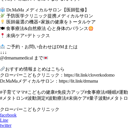
Dr.MaMa メディカルサロン【医師監修】
予防医学クリニック提携メディカルサロン
医師厳選の機器×家族の健康をトータルケア
🍽 食事療法&自然療法 心と身体のバランス
未病ケア×デトックス
ご予約・お問い合わせはDMまたは
↓↓↓
@drmamamedical まで
おすすめ情報まとめはこちら
クローバーこどもクリニック：https://lit.link/cloverkodomo
Dr.MaMaメディカルサロン：https://lit.link/drmama
#子育てママ#こどもの健康#免疫力アップ#食事療法#睡眠#運動
#メタトロン#波動測定#波動療法#未病ケア#量子波動#メタト
クローバーこどもクリニック
facebook
Line
twitter