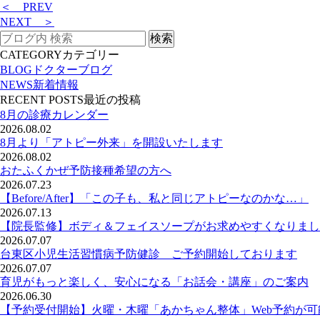
＜ PREV
NEXT ＞
CATEGORY
カテゴリー
BLOG
ドクターブログ
NEWS
新着情報
RECENT POSTS
最近の投稿
8月の診療カレンダー
2026.08.02
8月より「アトピー外来」を開設いたします
2026.08.02
おたふくかぜ予防接種希望の方へ
2026.07.23
【Before/After】「この子も、私と同じアトピーなのかな…」
2026.07.13
【院長監修】ボディ＆フェイスソープがお求めやすくなりまし
2026.07.07
台東区小児生活習慣病予防健診 ご予約開始しております
2026.07.07
育児がもっと楽しく、安心になる「お話会・講座」のご案内
2026.06.30
【予約受付開始】火曜・木曜「あかちゃん整体」Web予約が