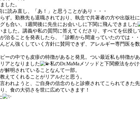
ました。
前に読み直し、「あ！」と思うことがあり・・・
らず。勤務先も退職されており、執念で共著者の方や出版社に
グも合い、1週間後に先生にお会いしに下関に飛んできました
さいました。講義や私の質問に答えてくださり、すべてを伝授し
んが治ることを発表したら、「診断から間違っていたのでは・
どんどん強くしていく方針に賛同できず、アレルギー専門医を
ピーの中でも皮疹の特徴があると発見。つい最近私も特徴があ
リアとなりました
私のDr.MaMaメソッドと下関療法を
が解明されていることなんて一部。
教えてくれることがリアルだと思う。
言われようと、ご自身の信念のもと診療されてこられてきた先
り、食の大切さを世に広めていきます！
た