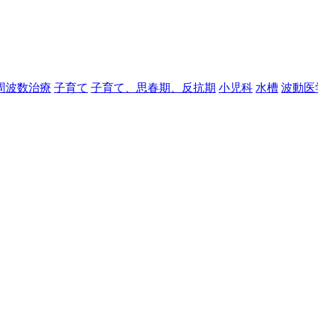
周波数治療
子育て
子育て、思春期、反抗期
小児科
水槽
波動医