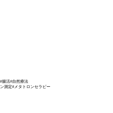
#腸活#自然療法
ロン測定#メタトロンセラピー