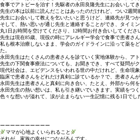
食事でアトピーを治す！先駆者の永田良隆先生にお会いしてき
先生の本は以前に読んだことはあったのだけれど、つい2週間
先生にお会いして教えを乞いたいと思うけど、連絡先が見つか
そして、熱い思いが通じ先生と連絡することができ、タイミン
丸1日お時間を空けてくださり、12時間お付き合いしてくだ
先生は現在85歳、現役の時にアレルギー学会で食事で患者さ
私も根本治療しないまま、学会のガイドラインに沿って薬を
た。
永田先生はたくさんの患者さんを診ていく実地体験から、アト
先生の下関食事療法についても、お聞きでき、すべて疑問がク
現代社会は、エビデンスをいわれる世の中だけれど、生命現象
臨床で患者さんをどれだけ真剣に診ているか？で、患者さんが
永田先生は患者さんと真剣に向き合い、たとえ、外部から何を
永田先生の熱い想いは、私も引き継いでいきます。実績をつく
色々な想いが溢れて、涙が止まらない一生記憶に残る1日でし
ーーーーーーーーーー
ママが心地よくいられること
それが、家族の幸せにつながるんです。