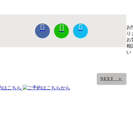
お
り
お
相
い
NEXT ＞