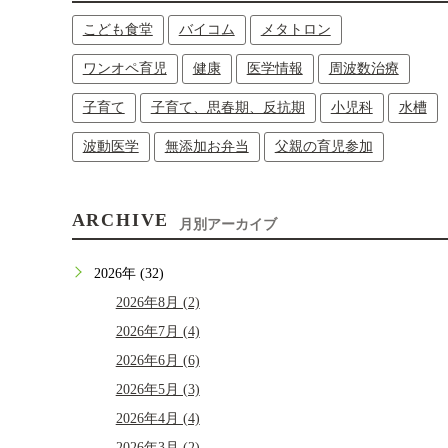
こども食堂
バイコム
メタトロン
ワンオペ育児
健康
医学情報
周波数治療
子育て
子育て、思春期、反抗期
小児科
水槽
波動医学
無添加お弁当
父親の育児参加
ARCHIVE
月別アーカイブ
2026年 (32)
2026年8月 (2)
2026年7月 (4)
2026年6月 (6)
2026年5月 (3)
2026年4月 (4)
2026年3月 (2)