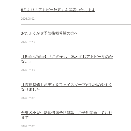
8月より「アトピー外来」を開設いたします
2026.08.02
おたふくかぜ予防接種希望の方へ
2026.07.23
【Before/After】「この子も、私と同じアトピーなのか
な…」
2026.07.13
【院長監修】ボディ＆フェイスソープがお求めやすく
なりました
2026.07.07
台東区小児生活習慣病予防健診 ご予約開始しており
ます
2026.07.07