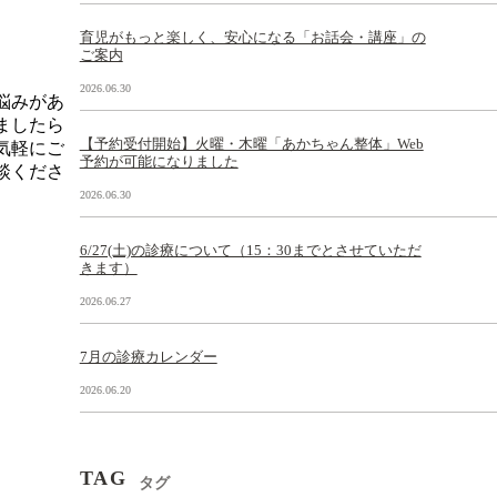
育児がもっと楽しく、安心になる「お話会・講座」の
ご案内
2026.06.30
悩みがあ
ましたら
【予約受付開始】火曜・木曜「あかちゃん整体」Web
気軽にご
予約が可能になりました
談くださ
2026.06.30
6/27(土)の診療について（15：30までとさせていただ
きます）
2026.06.27
7月の診療カレンダー
2026.06.20
TAG
タグ