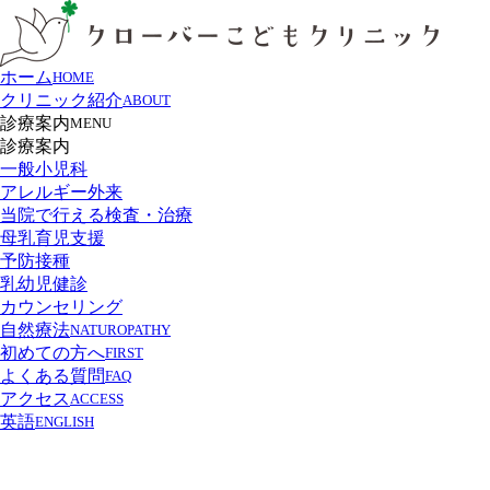
ホーム
HOME
クリニック紹介
ABOUT
診療案内
MENU
診療案内
一般小児科
アレルギー外来
当院で行える検査・治療
母乳育児支援
予防接種
乳幼児健診
カウンセリング
自然療法
NATUROPATHY
初めての方へ
FIRST
よくある質問
FAQ
アクセス
ACCESS
英語
ENGLISH