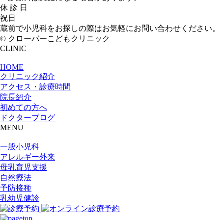
休 診 日
祝日
蔵前で小児科をお探しの際はお気軽にお問い合わせください。
© クローバーこどもクリニック
CLINIC
HOME
クリニック紹介
アクセス・診療時間
院長紹介
初めての方へ
ドクターブログ
MENU
一般小児科
アレルギー外来
母乳育児支援
自然療法
予防接種
乳幼児健診