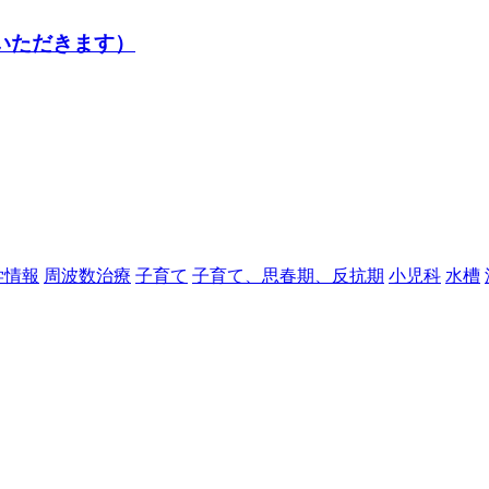
ていただきます）
学情報
周波数治療
子育て
子育て、思春期、反抗期
小児科
水槽