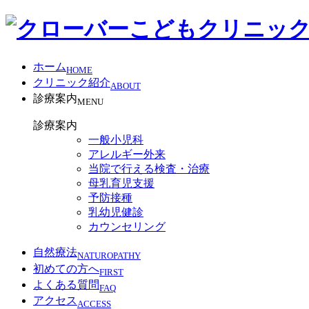
ホーム
HOME
クリニック紹介
ABOUT
診療案内
MENU
診療案内
一般小児科
アレルギー外来
当院で行える検査・治療
母乳育児支援
予防接種
乳幼児健診
カウンセリング
自然療法
NATUROPATHY
初めての方へ
FIRST
よくある質問
FAQ
アクセス
ACCESS