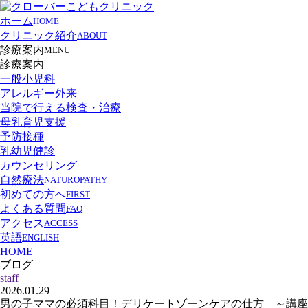
ホーム
HOME
クリニック紹介
ABOUT
診療案内
MENU
診療案内
一般小児科
アレルギー外来
当院で行える検査・治療
母乳育児支援
予防接種
乳幼児健診
カウンセリング
自然療法
NATUROPATHY
初めての方へ
FIRST
よくある質問
FAQ
アクセス
ACCESS
英語
ENGLISH
HOME
ブログ
staff
2026.01.29
男の子ママの必須科目！デリケートゾーンケアの仕方 ～講座