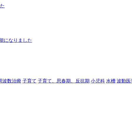
た
可能になりました
周波数治療
子育て
子育て、思春期、反抗期
小児科
水槽
波動医