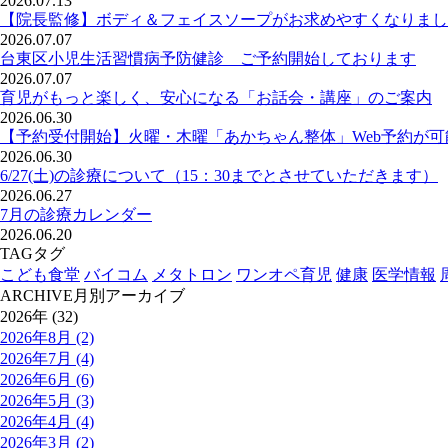
2026.07.13
【院長監修】ボディ＆フェイスソープがお求めやすくなりまし
2026.07.07
台東区小児生活習慣病予防健診 ご予約開始しております
2026.07.07
育児がもっと楽しく、安心になる「お話会・講座」のご案内
2026.06.30
【予約受付開始】火曜・木曜「あかちゃん整体」Web予約が
2026.06.30
6/27(土)の診療について（15：30までとさせていただきます）
2026.06.27
7月の診療カレンダー
2026.06.20
TAG
タグ
こども食堂
バイコム
メタトロン
ワンオペ育児
健康
医学情報
ARCHIVE
月別アーカイブ
2026年 (32)
2026年8月 (2)
2026年7月 (4)
2026年6月 (6)
2026年5月 (3)
2026年4月 (4)
2026年3月 (2)