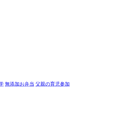
学
無添加お弁当
父親の育児参加