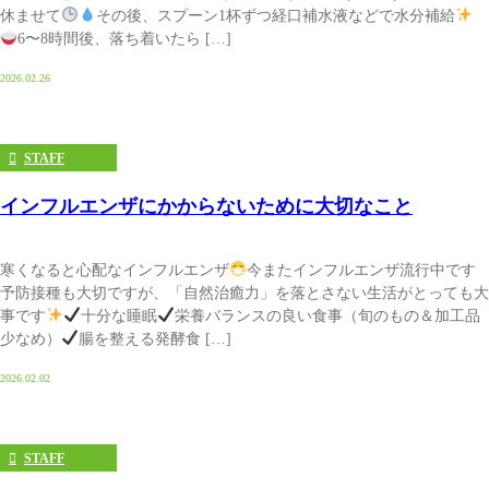
休ませて
その後、スプーン1杯ずつ経口補水液などで水分補給
6〜8時間後、落ち着いたら […]
2026.02.26
STAFF
インフルエンザにかからないために大切なこと
寒くなると心配なインフルエンザ
今またインフルエンザ流行中です
予防接種も大切ですが、「自然治癒力」を落とさない生活がとっても大
事です
十分な睡眠
栄養バランスの良い食事（旬のもの＆加工品
少なめ）
腸を整える発酵食 […]
2026.02.02
STAFF