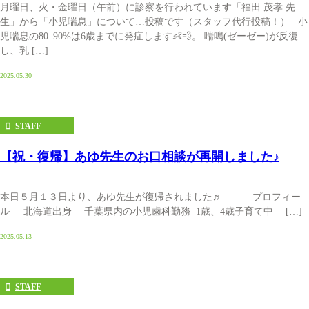
月曜日、火・金曜日（午前）に診察を行われています「福田 茂孝 先
生」から「小児喘息」について…投稿です（スタッフ代行投稿！） 小
児喘息の80–90%は6歳までに発症します👶💨。 喘鳴(ゼーゼー)が反復
し、乳 […]
2025.05.30
STAFF
【祝・復帰】あゆ先生のお口相談が再開しました♪
本日５月１３日より、あゆ先生が復帰されました♬ プロフィー
ル 北海道出身 千葉県内の小児歯科勤務 1歳、4歳子育て中 […]
2025.05.13
STAFF