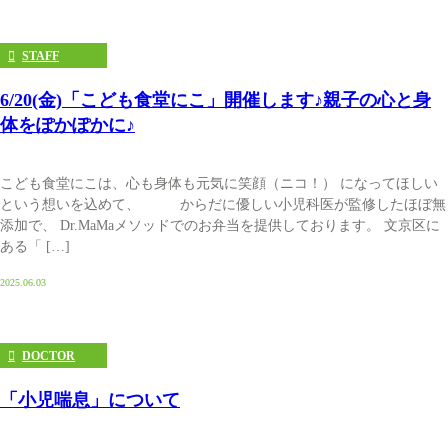
STAFF
6/20(金)「こども食堂にこ」開催します♪親子の心と身
体をぽかぽかに♪
こども食堂にこは、心も身体も元気に笑顔（ニコ！） になってほしい
という想いを込めて、 からだに優しい小児科医が監修したほぼ無
添加で、 Dr.MaMaメソッドでのお弁当を提供しております。 文京区に
ある「 […]
2025.06.03
DOCTOR
「小児喘息」について