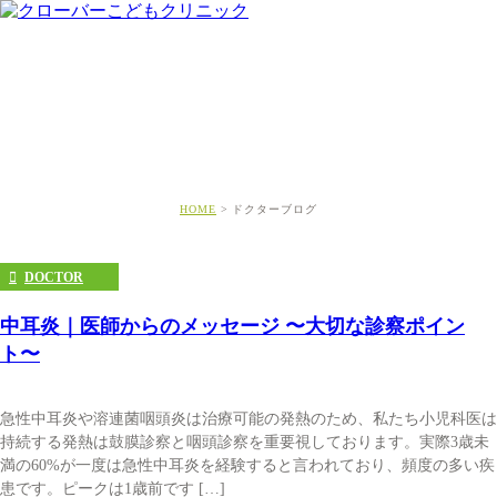
ドクターブログ
HOME
ドクターブログ
DOCTOR
中耳炎｜医師からのメッセージ 〜大切な診察ポイン
ト〜
急性中耳炎や溶連菌咽頭炎は治療可能の発熱のため、私たち小児科医は
持続する発熱は鼓膜診察と咽頭診察を重要視しております。実際3歳未
満の60%が一度は急性中耳炎を経験すると言われており、頻度の多い疾
患です。ピークは1歳前です […]